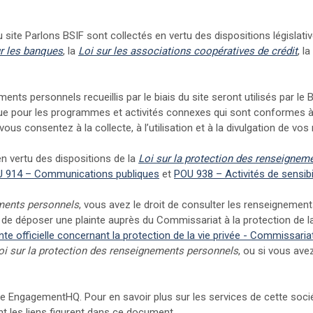
u site Parlons BSIF sont collectés en vertu des dispositions législativ
ternes)
(Liens externes)
(Li
ur les banques
, la
Loi sur les associations coopératives de crédit
, la
ements personnels recueillis par le biais du site seront utilisés par le
nsi que pour les programmes et activités connexes qui sont conformes 
 vous consentez à la collecte, à l’utilisation et à la divulgation de 
 vertu des dispositions de la
Loi sur la protection des renseignem
(Liens externes)
 914 – Communications publiques
et
POU 938 – Activités de sensibi
ements personnels
, vous avez le droit de consulter les renseigneme
t de déposer une plainte auprès du Commissariat à la protection de l
te officielle concernant la protection de la vie privée - Commissariat
oi sur la protection des renseignements personnels
, ou si vous ave
s externes)
me EngagementHQ. Pour en savoir plus sur les services de cette socié
nt les liens figurent dans ce document.