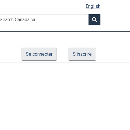
English
Search
earch
Search
anada.ca
Se connecter
S’inscrire