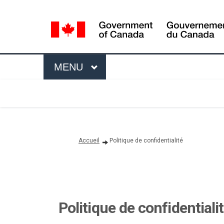
Language
selection
Menu
MAIN
MENU
Vous êtes ici:
Accueil
Politique de confidentialité
Politique de confidentiali