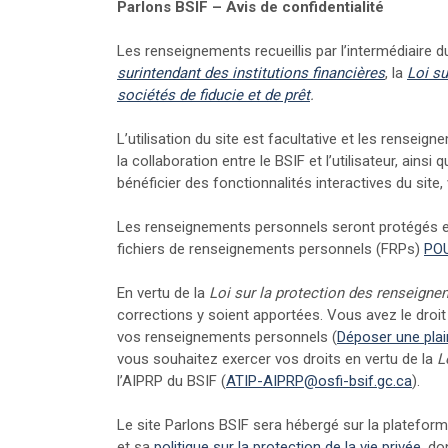
Parlons BSIF – Avis de confidentialité
Les renseignements recueillis par l’intermédiaire d
(Liens ex
surintendant des institutions financières
, la
Loi s
(Liens externes)
sociétés de fiducie et de prêt
.
L’utilisation du site est facultative et les renseign
la collaboration entre le BSIF et l’utilisateur, ai
bénéficier des fonctionnalités interactives du site,
Les renseignements personnels seront protégés en
fichiers de renseignements personnels (FRPs)
POU
En vertu de la
Loi sur la protection des renseign
corrections y soient apportées. Vous avez le droi
vos renseignements personnels (
Déposer une plain
vous souhaitez exercer vos droits en vertu de la
L
(Lien
l’AIPRP du BSIF (
ATIP-AIPRP@osfi-bsif.gc.ca
).
Le site Parlons BSIF sera hébergé sur la platefor
et sa
politique sur la protection de la vie privée
, do