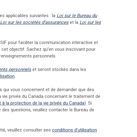
es applicables suivantes : la
Loi sur le Bureau du
ens externes)
(Liens externes)
Loi sur les sociétés d’assurances
et la
Loi sur les
 BSIF pour faciliter la communication interactive et
à cet objectif. Sachez qu’en vous inscrivant pour
vos renseignements personnels.
(Liens externes)
ents personnels
et seront stockés dans les
(Liens externes)
lisation
.
nts qui vous concernent et de demander que des
a vie privée du Canada concernant le traitement de
(Liens externes)
 à la protection de la vie privée du Canada
). Si
z des questions, veuillez contacter le Bureau de
té, veuillez consulter ses
conditions d’utilisation